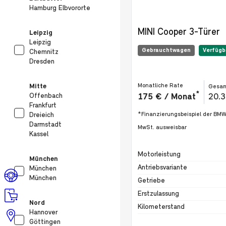
Hamburg Elbvororte
MINI Cooper 3-Türer
Leipzig
Leipzig
Gebrauchtwagen
Verfügb
Chemnitz
Dresden
Mitte
Monatliche Rate
Gesam
*
Offenbach
175 € / Monat
20.
Frankfurt
Dreieich
*Finanzierungsbeispiel der BM
Darmstadt
MwSt. ausweisbar
Kassel
Spezifikation
Wert
Motorleistung
München
Antriebsvariante
München
München
Getriebe
Erstzulassung
Nord
Kilometerstand
Hannover
Göttingen