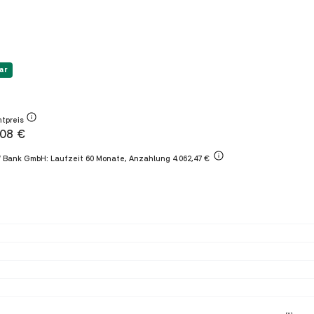
ar
tpreis
308 €
W Bank GmbH: Laufzeit 60 Monate,
Anzahlung 4.062,47 €