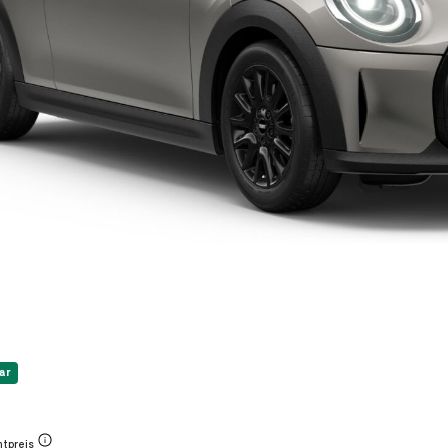
ar
tpreis