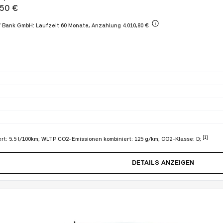
950 €
W Bank GmbH: Laufzeit 60 Monate,
Anzahlung 4.010,80 €
[1]
rt: 5.5 l/100km; WLTP CO2-Emissionen kombiniert: 125 g/km; CO2-Klasse: D;
DETAILS ANZEIGEN