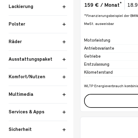
*
159 € / Monat
18.
Lackierung
*Finanzierungsbeispiel der BM
Polster
MwSt. ausweisbar
Spezifikation
Wert
Motorleistung
Räder
Antriebsvariante
Getriebe
Ausstattungspaket
Erstzulassung
Kilometerstand
Komfort/Nutzen
WLTP Energieverbrauch kombinie
Multimedia
Services & Apps
Sicherheit